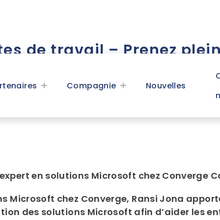
es de travail – Prenez ple
s investissements dans les
rtenaires
Compagnie
Nouvelles
+ 800.563.1007
Solutions
Service à la clientèle
 expert en solutions Microsoft chez Converge 
Infrastructure numérique
IA et analyse avancée
ons Microsoft chez Converge, Ransi Jona appo
Demande de service en ligne
ation des solutions Microsoft afin d’aider les en
Informatique en nuage