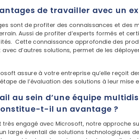
Service à la clientèle
vantages de travailler avec un ex
Lenovo
Stockage
Carrières
Demande de service en ligne
es sont de profiter des connaissances et des m
Protection des données
rain. Aussi de profiter d’experts formés et certi
Pilotes et manuels
Serveurs
alités. Cette connaissance approfondie des produ
Foire aux questions
t avec d’autres solutions, permet de les déploye
Appareils des clients
Bulletins de service
osoft assure à votre entreprise qu’elle reçoit de
’étape de l’évaluation des solutions à leur mise 
ail au sein d’une équipe multidi
onstitue-t-il un avantage ?
très engagé avec Microsoft, notre approche sur 
n large éventail de solutions technologiques de 