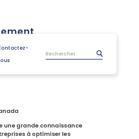
EN
Assistance
inement
 outils
Contactez-
Rechercher
nous
Canada
rte une grande connaissance
treprises à optimiser les