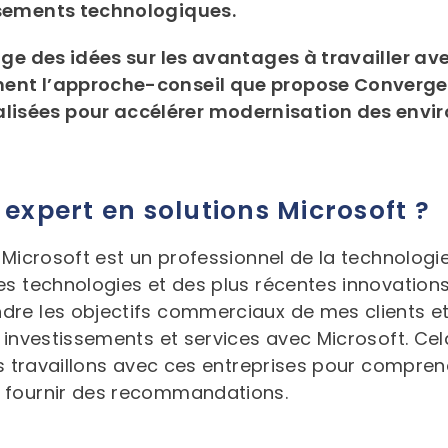
ssements technologiques.
Pilotes et manuels
La cybersécurité
age des idées sur les avantages à travailler av
Foire aux questions
ent l’approche-conseil que propose Converge 
Informatique en périphérie
sées pour accélérer modernisation des envir
Bulletins de service
Industries
 expert en solutions Microsoft ?
Partenaires
Éducation
 Microsoft est un professionnel de la technologi
es technologies et des plus récentes innovations
Gouvernement
Compagnie
Partenaires
re les objectifs commerciaux de mes clients et 
Commercial
 investissements et services avec Microsoft. Cel
Intel
Nouvelles
À propos de nous
us travaillons avec ces entreprises pour compren
Public
Dell Technologies
 fournir des recommandations.
Gérance de l’environnement
Assistance
Microsoft Surface
Infrastructure convergée
Certifications