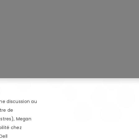
ne discussion au
tre de
estres), Megan
ilité chez
Dell