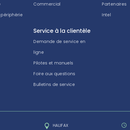
é
Commercial
Partenaires
Service à la clientèle
Lenovo
Stockage
Carrières
 périphérie
Intel
Demande de service en ligne
Protection des données
Service à la clientèle
Pilotes et manuels
Serveurs
Demande de service en
Foire aux questions
Appareils des clients
ligne
Bulletins de service
Pilotes et manuels
Foire aux questions
Bulletins de service
HALIFAX