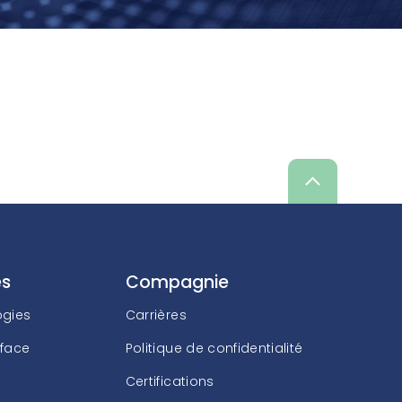
Scroll
up
es
Compagnie
ogies
Carrières
rface
Politique de confidentialité
Certifications